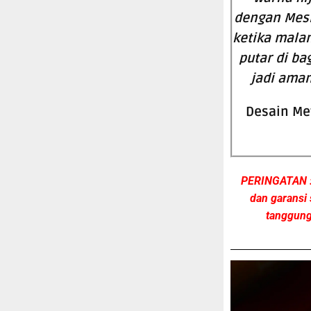
dengan Mesin
ketika malam
putar di ba
jadi aman
Desain Me
PERINGATAN : 
dan garansi 
tanggung 