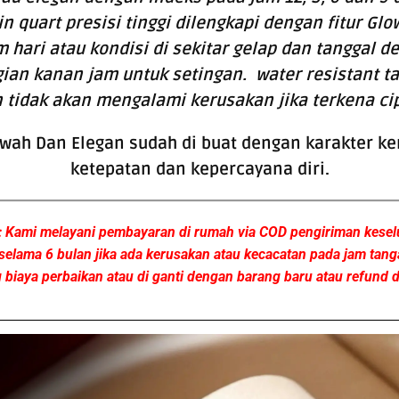
 quart presisi tinggi dilengkapi dengan fitur Glo
 hari atau kondisi di sekitar gelap dan tanggal 
gian kanan jam untuk setingan. water resistant ta
 tidak akan mengalami kerusakan jika terkena ci
wah Dan Elegan sudah di buat dengan karakter k
ketepatan dan kepercayana diri.
Kami melayani pembayaran di rumah via COD pengiriman kesel
selama 6 bulan jika ada kerusakan atau kecacatan pada jam tan
biaya perbaikan atau di ganti dengan barang baru atau refund da