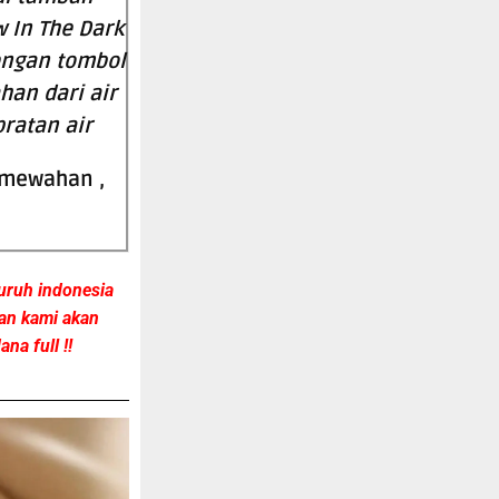
w In The Dark
dengan tombol
han dari air
pratan air
emewahan ,
uruh indonesia
gan kami akan
na full !!