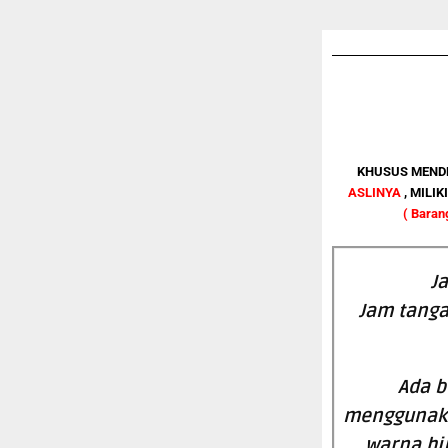
KHUSUS MENDE
ASLINYA
, MILI
(
Barang
J
Jam tanga
Ada b
menggunakan
warna hi