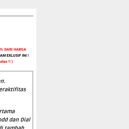
0% DARI HARGA
 EXLUSIF INI !
atas !! )
n.
raktifitas
ertama
odd dan Dial
di tambah