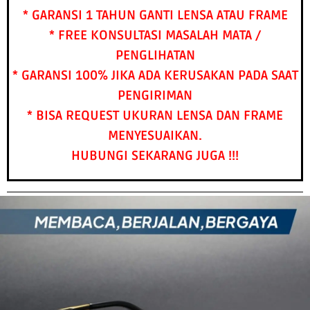
* GARANSI 1 TAHUN GANTI LENSA ATAU FRAME
* FREE KONSULTASI MASALAH MATA /
PENGLIHATAN
* GARANSI 100% JIKA ADA KERUSAKAN PADA SAAT
PENGIRIMAN
* BISA REQUEST UKURAN LENSA DAN FRAME
MENYESUAIKAN.
HUBUNGI SEKARANG JUGA !!!