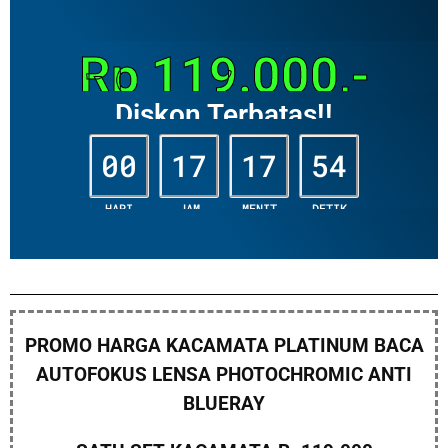
Rp 119.000,-
Diskon Terbatas!!
00
17
17
52
HARI
JAM
MENIT
DETIK
PROMO HARGA KACAMATA PLATINUM BACA
AUTOFOKUS LENSA PHOTOCHROMIC ANTI
BLUERAY