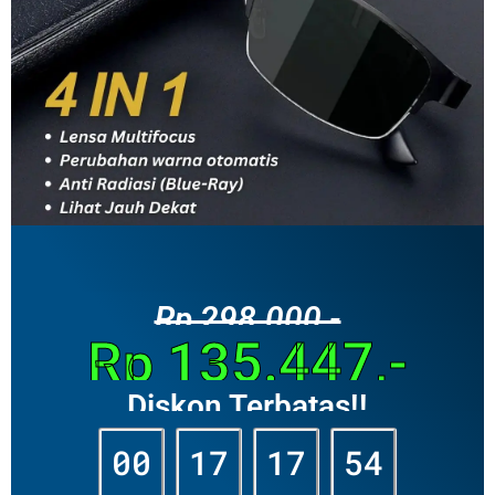
Rp 298.000,-
Rp 135.447,-
Diskon Terbatas!!
00
17
17
52