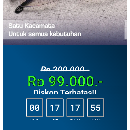
Rp 200.000,-
Rp 99.000,-
Diskon Terbatas!!
00
17
17
53
HARI
JAM
MENIT
DETIK