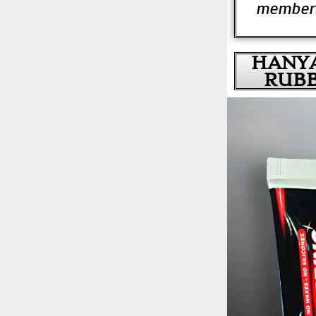
members
HANYA
RUB