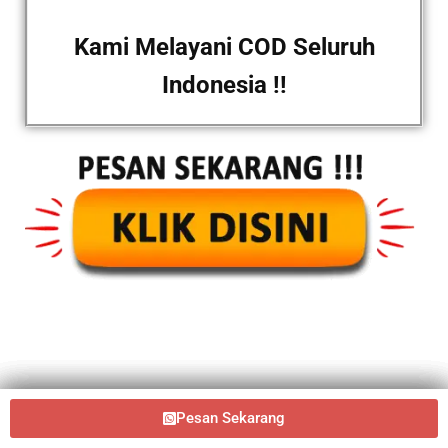
Kami Melayani COD Seluruh
Indonesia !!
Pesan Sekarang
Pesan Sekarang
Pesan Sekarang
Pesan Sekarang
Pesan sekarang