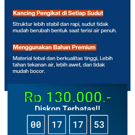
Rp 130.000,-
Diskon Terbatas!!
00
17
17
51