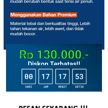
Rp 130.000,-
Diskon Terbatas!!
00
17
17
51
HARI
JAM
MENIT
DETIK