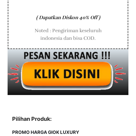
( Dapatkan Diskon 40% Off )
Noted : Pengiriman keseluruh
indonesia dan bisa COD.
Pilihan Produk:
PROMO HARGA GIOK LUXURY