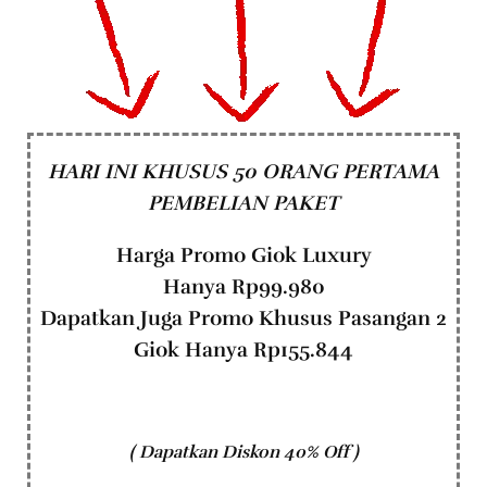
HARI INI KHUSUS 50 ORANG PERTAMA
PEMBELIAN PAKET
Harga Promo Giok Luxury
Hanya Rp99.980
Dapatkan Juga Promo Khusus Pasangan 2
Giok Hanya Rp155.844
( Dapatkan Diskon 40% Off )