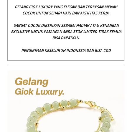
GELANG GIOK LUXURY YANG ELEGAN DAN TERKESAN MEWAH
COCOK UNTUK SEHARI HARI DAN AKTIFITAS KERJA.
SANGAT COCOK DIBERIKAN SEBAGAI HADIAH ATAU KENANGAN
EXCLUSIVE UNTUK PASANGAN ANDA STOK LIMITED TIDAK SEMUA
BISA DAPATKAN.
PENGIRIMAN KESELURUH INDONESIA DAN BISA COD