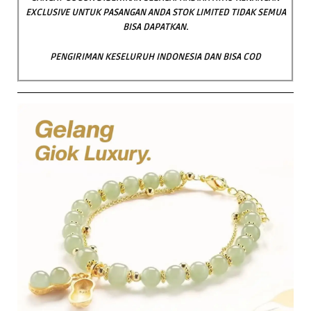
EXCLUSIVE UNTUK PASANGAN ANDA STOK LIMITED TIDAK SEMUA
BISA DAPATKAN.
PENGIRIMAN KESELURUH INDONESIA DAN BISA COD