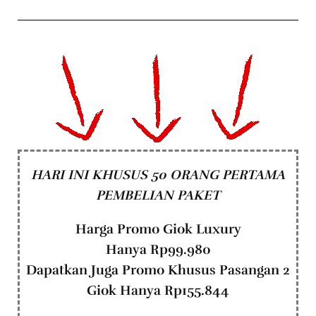
HARI INI KHUSUS 50 ORANG PERTAMA
PEMBELIAN PAKET
Harga Promo Giok Luxury
Hanya Rp99.980
Dapatkan Juga Promo Khusus Pasangan 2
Giok Hanya Rp155.844