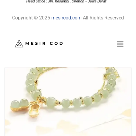
Copyright © 2025
mesircod.com
All Rights Reserved