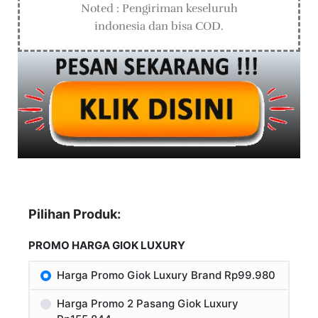
Noted : Pengiriman keseluruh
indonesia dan bisa COD.
Pilihan Produk:
PROMO HARGA GIOK LUXURY
Harga Promo Giok Luxury Brand Rp99.980
Harga Promo 2 Pasang Giok Luxury