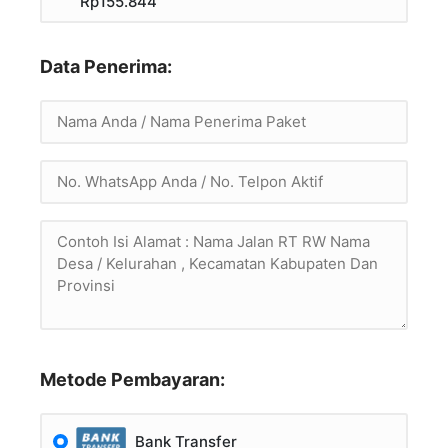
Rp155.844
Data Penerima:
Metode Pembayaran:
Bank Transfer