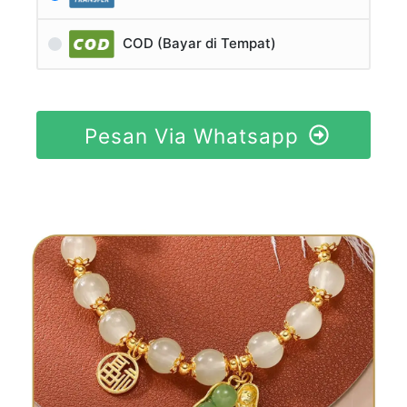
COD (Bayar di Tempat)
Pesan Via Whatsapp