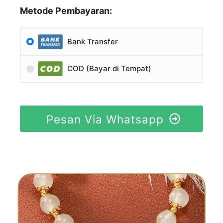
Metode Pembayaran:
Bank Transfer
COD (Bayar di Tempat)
Pesan Via Whatsapp