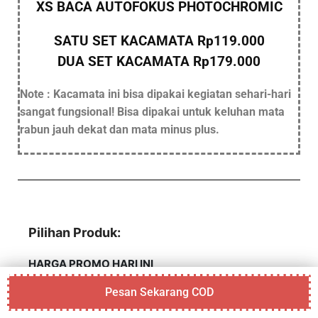
XS BACA AUTOFOKUS PHOTOCHROMIC
SATU SET KACAMATA Rp119.000
DUA SET KACAMATA Rp179.000
Note : Kacamata ini bisa dipakai kegiatan sehari-hari
sangat fungsional! Bisa dipakai untuk keluhan mata
rabun jauh dekat dan mata minus plus.
Pilihan Produk:
HARGA PROMO HARI INI
Pesan Sekarang COD
KACAMATA XS MULTIFOKUS XS CHROMIC
Pesan Via Whatsapp (Bayar Di Tempat)
Pesan Satu Set Kacamata (COD)
119.000