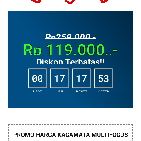
Rp259.000,-
Rp 119.000,,-
Diskon Terbatas!!
00
17
17
51
HARI
JAM
MENIT
DETIK
PROMO HARGA KACAMATA MULTIFOCUS