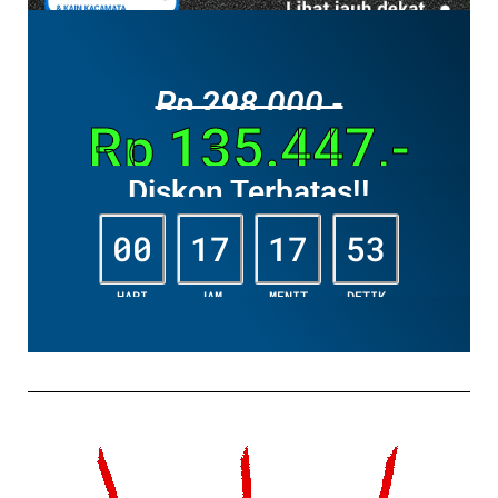
Rp 298.000,-
Rp 135.447,-
Diskon Terbatas!!
00
17
17
51
HARI
JAM
MENIT
DETIK