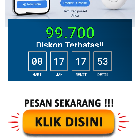
99.700
Diskon Terbatas!!
00
17
17
51
HARI
JAM
MENIT
DETIK